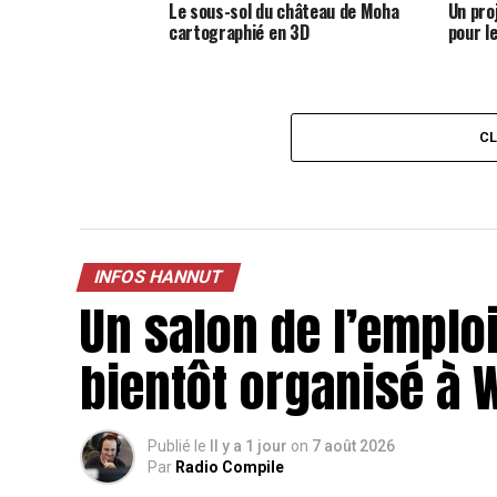
Le sous-sol du château de Moha
Un pro
cartographié en 3D
pour l
C
INFOS HANNUT
Un salon de l’emploi
bientôt organisé à
Publié le
Il y a 1 jour
on
7 août 2026
Par
Radio Compile