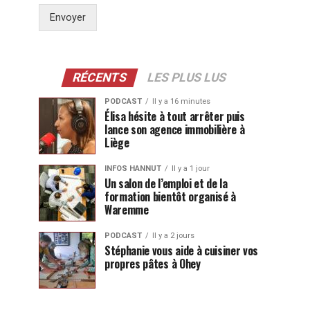
Envoyer
RÉCENTS
LES PLUS LUS
PODCAST
Il y a 16 minutes
Élisa hésite à tout arrêter puis
lance son agence immobilière à
Liège
INFOS HANNUT
Il y a 1 jour
Un salon de l’emploi et de la
formation bientôt organisé à
Waremme
PODCAST
Il y a 2 jours
Stéphanie vous aide à cuisiner vos
propres pâtes à Ohey