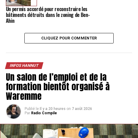
Un permis accordé pour reconstruire les
À la Main dans le Vrac, Sandrine vend à son domicile
bâtiments détruits dans le zoning de Ben-
depuis presque quatre ans, des produits zéro déchets, au
Ahin
maximum locaux et respectueux des travailleurs. «
Pour
le moment, dans 11 m², le client ne rentre pas
, nous
CLIQUEZ POUR COMMENTER
explique l’épicière.
Je sers le client au comptoir. Ça me
permet de bien connaître la personne et de leur faire
découvrir ce que je propose
. » À ce bénéfice, s’ajoute un
inconvénient : le client ne peut pas se servir lui-même.
INFOS HANNUT
Un salon de l’emploi et de la
formation bientôt organisé à
Waremme
Publié le
Il y a 20 heures
on
7 août 2026
Par
Radio Compile