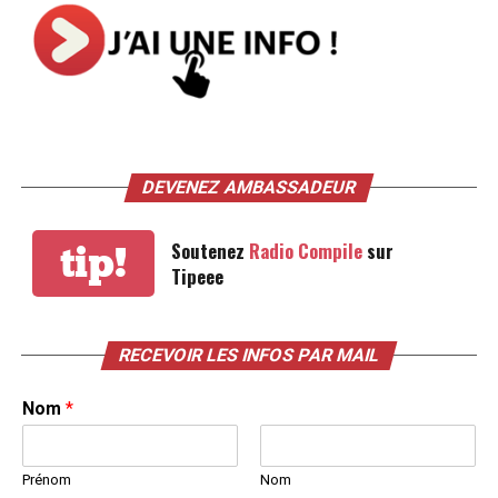
va permettre de continuer à faire vivre le social et le
local !
Pour plus d’informations sur les produits ou sur
l’avancement de la boutique, rendez-vous sur
la page
Facebook de La Main dans le Vrac
.
DEVENEZ AMBASSADEUR
TAGS
FEATURED
INFOS HANNUT
Soutenez
Radio Compile
sur
tip!
SUIVANT
Tipeee
Jolie vidéo de présentation du club de tennis hannutois
NE MANQUEZ PAS
À Hannut, mise en place d’une zone cyclable dans le
RECEVOIR LES INFOS PAR MAIL
centre-ville
Nom
*
Prénom
Nom