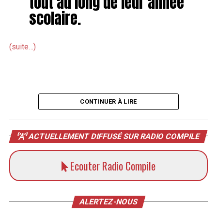
tout au long de leur année
scolaire.
«
Je trouve que
(suite…)
s’entraider entre
producteurs, c’est super
important !
»
CONTINUER À LIRE
SANDRINE SAUVAGE
ACTUELLEMENT DIFFUSÉ SUR RADIO COMPILE
Ecouter Radio Compile
Et la suite alors ? S’installer dans un premier temps cet
été. Ensuite, recruter quelques personnes en plus. «
Je
vais chercher des employés, des étudiants surtout, pour
ALERTEZ-NOUS
pouvoir m’accompagner là-dedans !
» Un joli projet qui