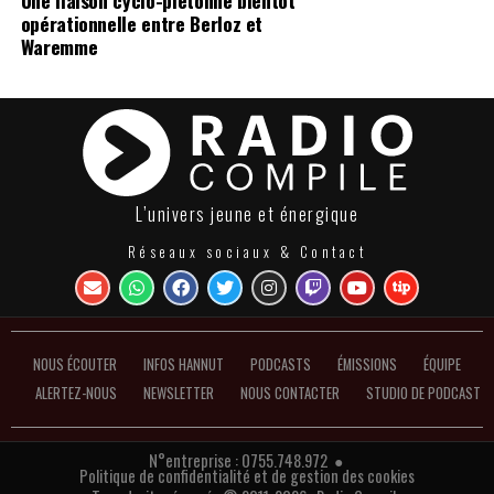
opérationnelle entre Berloz et
Waremme
L’univers jeune et énergique
Réseaux sociaux & Contact
NOUS ÉCOUTER
INFOS HANNUT
PODCASTS
ÉMISSIONS
ÉQUIPE
ALERTEZ-NOUS
NEWSLETTER
NOUS CONTACTER
STUDIO DE PODCAST
N°entreprise : 0755.748.972 ●
Politique de confidentialité et de gestion des cookies