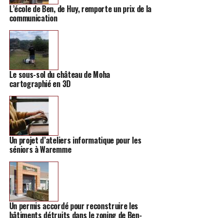
L’école de Ben, de Huy, remporte un prix de la
communication
TAGS
FEATURED
INFOS HANNUT
SUIVANT
Une blanchisserie industrielle va s’implanter à Hannut
NE MANQUEZ PAS
Le sous-sol du château de Moha
Trois nouvelles éoliennes pourraient être construites à
cartographié en 3D
Eghezée
Un projet d’ateliers informatique pour les
séniors à Waremme
Un permis accordé pour reconstruire les
bâtiments détruits dans le zoning de Ben-