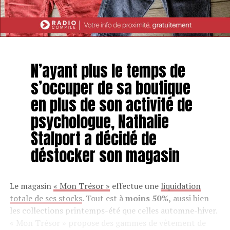
N’ayant plus le temps de
s’occuper de sa boutique
en plus de son activité de
psychologue, Nathalie
Stalport a décidé de
déstocker son magasin
Le magasin
« Mon Trésor »
effectue une
liquidation
totale de ses stocks
. Tout est à
moins 50%,
aussi bien
les collections printemps-été que celles automne-hiver.
« Mon Trésor » propose des gammes de vêtement de