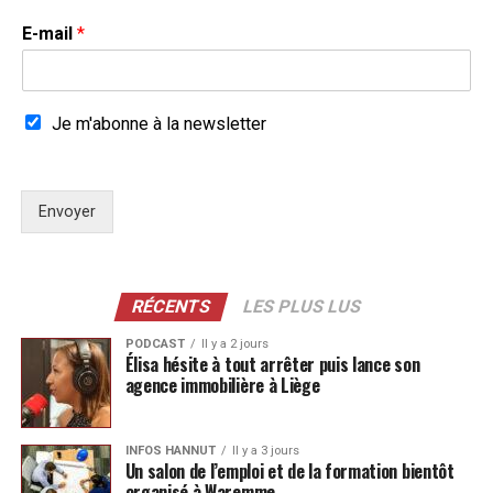
E-mail
*
Je m'abonne à la newsletter
Envoyer
RÉCENTS
LES PLUS LUS
PODCAST
Il y a 2 jours
Élisa hésite à tout arrêter puis lance son
agence immobilière à Liège
INFOS HANNUT
Il y a 3 jours
Un salon de l’emploi et de la formation bientôt
organisé à Waremme