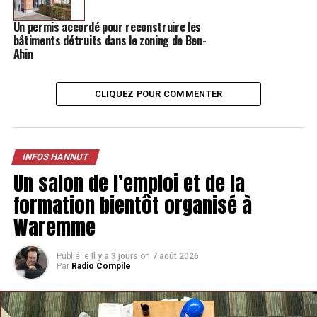
TAGS
FEATURED
INFOS HANNUT
Un permis accordé pour reconstruire les
bâtiments détruits dans le zoning de Ben-
SUIVANT
Ahin
La première zone de retenue d’eau est en cours de
construction à Crehen
CLIQUEZ POUR COMMENTER
NE MANQUEZ PAS
Un chantier d’un mois va débuter entre Thisnes et
Merdorp
INFOS HANNUT
Un salon de l’emploi et de la
formation bientôt organisé à
Waremme
Publié le
Il y a 3 jours
on
7 août 2026
Par
Radio Compile