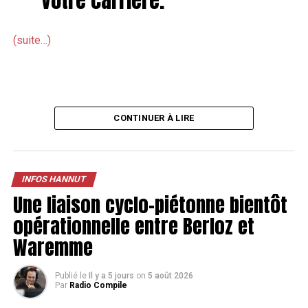
(suite…)
CONTINUER À LIRE
INFOS HANNUT
Une liaison cyclo-piétonne bientôt
opérationnelle entre Berloz et
Waremme
Publié le
Il y a 5 jours
on
5 août 2026
Par
Radio Compile