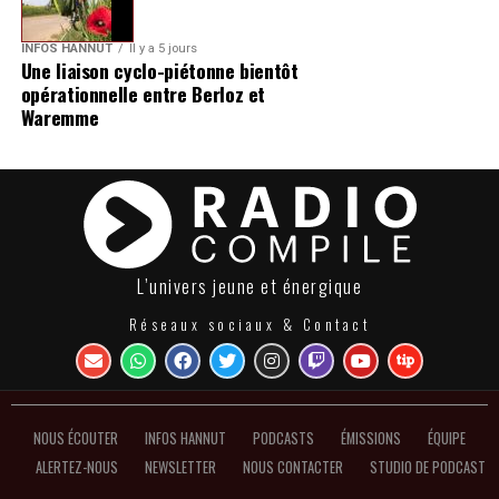
INFOS HANNUT
Il y a 5 jours
Une liaison cyclo-piétonne bientôt
opérationnelle entre Berloz et
Waremme
L’univers jeune et énergique
Réseaux sociaux & Contact
NOUS ÉCOUTER
INFOS HANNUT
PODCASTS
ÉMISSIONS
ÉQUIPE
ALERTEZ-NOUS
NEWSLETTER
NOUS CONTACTER
STUDIO DE PODCAST