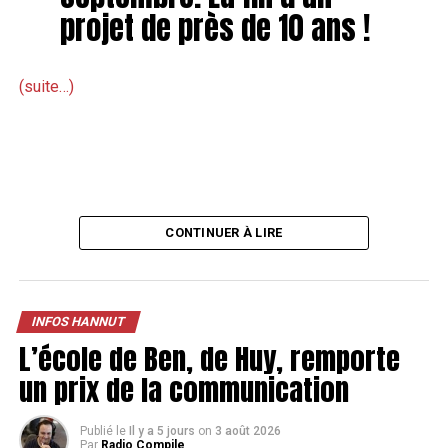
projet de près de 10 ans !
SUIVANT
Nouvelles photos du futur stade de hockey hannutois
NE MANQUEZ PAS
Hannut commémore la libération des camps
(suite…)
CONTINUER À LIRE
INFOS HANNUT
L’école de Ben, de Huy, remporte
un prix de la communication
Publié le
Il y a 5 jours
on
3 août 2026
Par
Radio Compile