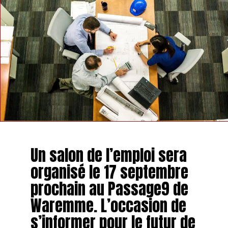
n’aurions pas remarqué… Ce qui amènerait une réflexion
d’aménagement à cet endroit aussi
», annonce Xavier
Lisein.
Un salon de l’emploi sera
organisé le 17 septembre
prochain au Passage9 de
Waremme. L’occasion de
s’informer pour le futur de