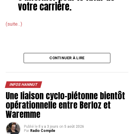
votre carrière.
(suite…)
CONTINUER À LIRE
«
Cette enquête peut
révéler une rue où la
INFOS HANNUT
Une liaison cyclo-piétonne bientôt
vitesse est assez élevée
opérationnelle entre Berloz et
et que nous n’aurions pas
Waremme
remarqué.
»
Publié le
Il y a 3 jours
on
5 août 2026
Par
Radio Compile