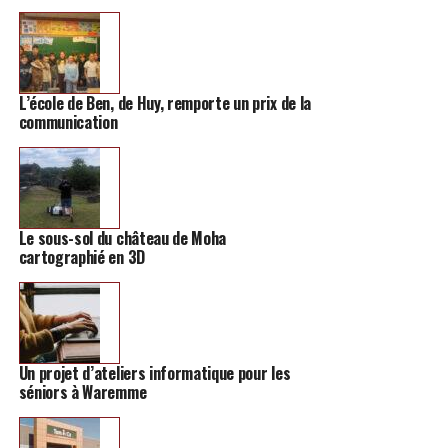
Il ajoute : «
les analyses se sont faites sur plusieurs
matières. L’aménagement du territoire, les dessertes pour
les transports en commun, le réseau routier, la mobilité
piétonne et cycliste… Automobile aussi, avec des
L’école de Ben, de Huy, remporte un prix de la
modèles alternatifs comme le covoiturage et
communication
l’autopartage
».
Le sous-sol du château de Moha
cartographié en 3D
«
Les analyses se sont
faites sur plusieurs
matières.
»
Un projet d’ateliers informatique pour les
séniors à Waremme
XAVIER LISEIN, ÉCHEVIN DES TRAVAUX