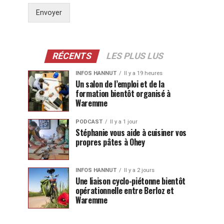
Envoyer
RÉCENTS
LES PLUS LUS
INFOS HANNUT
Il y a 19 heures
Un salon de l’emploi et de la
formation bientôt organisé à
Waremme
PODCAST
Il y a 1 jour
Stéphanie vous aide à cuisiner vos
propres pâtes à Ohey
INFOS HANNUT
Il y a 2 jours
Une liaison cyclo-piétonne bientôt
opérationnelle entre Berloz et
Waremme