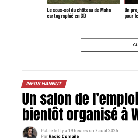
Le sous-sol du château de Moha
Un pro
cartographié en 3D
pour l
C
INFOS HANNUT
Un salon de l’emploi
bientôt organisé à
Publié le
Il y a 19 heures
on
7 août 2026
Par
Radio Compile