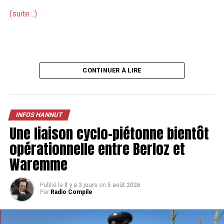
d’un coup de poing sur la table.
(suite…)
TAGS
FEATURED
INFOS HANNUT
SUIVANT
CONTINUER À LIRE
Trotti’Fun ou la balade sur deux roues électrique à Geer
NE MANQUEZ PAS
À Omal, amélioration d’une voie pour les bus
INFOS HANNUT
Une liaison cyclo-piétonne bientôt
opérationnelle entre Berloz et
Waremme
Publié le
Il y a 3 jours
on
5 août 2026
Par
Radio Compile