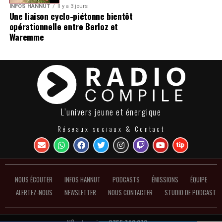
INFOS HANNUT
Il y a 3 jours
Une liaison cyclo-piétonne bientôt
opérationnelle entre Berloz et
Waremme
L’univers jeune et énergique
Réseaux sociaux & Contact
NOUS ÉCOUTER
INFOS HANNUT
PODCASTS
ÉMISSIONS
ÉQUIPE
ALERTEZ-NOUS
NEWSLETTER
NOUS CONTACTER
STUDIO DE PODCAST