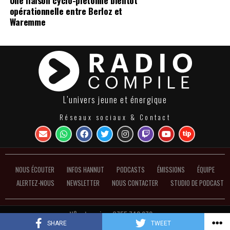
opérationnelle entre Berloz et
Waremme
L’univers jeune et énergique
Réseaux sociaux & Contact
NOUS ÉCOUTER
INFOS HANNUT
PODCASTS
ÉMISSIONS
ÉQUIPE
ALERTEZ-NOUS
NEWSLETTER
NOUS CONTACTER
STUDIO DE PODCAST
N°entreprise : 0755.748.972 ●
Politique de confidentialité et de gestion des cookies
SHARE
TWEET