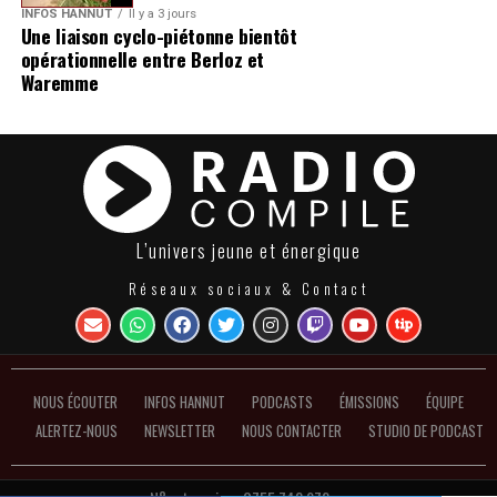
INFOS HANNUT
Il y a 3 jours
Une liaison cyclo-piétonne bientôt
opérationnelle entre Berloz et
Waremme
L’univers jeune et énergique
Réseaux sociaux & Contact
NOUS ÉCOUTER
INFOS HANNUT
PODCASTS
ÉMISSIONS
ÉQUIPE
ALERTEZ-NOUS
NEWSLETTER
NOUS CONTACTER
STUDIO DE PODCAST