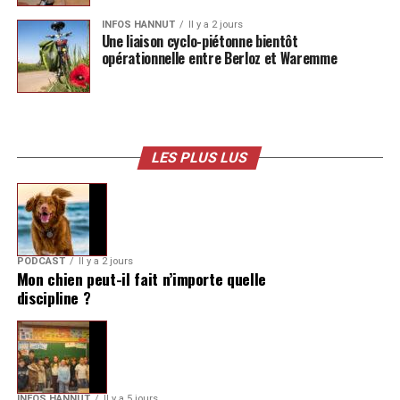
INFOS HANNUT
Il y a 2 jours
Une liaison cyclo-piétonne bientôt
opérationnelle entre Berloz et Waremme
LES PLUS LUS
PODCAST
Il y a 2 jours
Mon chien peut-il fait n’importe quelle
discipline ?
INFOS HANNUT
Il y a 5 jours