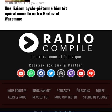
INFOS HANNUT
Il y a 2 jours
Une liaison cyclo-piétonne bientôt
opérationnelle entre Berloz et
Waremme
L’univers jeune et énergique
Réseaux sociaux & Contact
NOUS ÉCOUTER
INFOS HANNUT
PODCASTS
ÉMISSIONS
ÉQUIPE
ALERTEZ-NOUS
NEWSLETTER
NOUS CONTACTER
STUDIO DE PODCAST