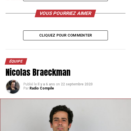
Margaux Hella
VOUS POURRIEZ AIMER
CLIQUEZ POUR COMMENTER
ÉQUIPE
Nicolas Braeckman
Publié le
Il y a 6 ans
on
22 septembre 2020
Par
Radio Compile