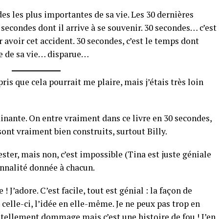
s les plus importantes de sa vie. Les 30 dernières
 secondes dont il arrive à se souvenir. 30 secondes… c’est
r avoir cet accident. 30 secondes, c’est le temps dont
me de sa vie… disparue…
pris que cela pourrait me plaire, mais j’étais très loin
ainante. On entre vraiment dans ce livre en 30 secondes,
sont vraiment bien construits, surtout Billy.
ester, mais non, c’est impossible (Tina est juste géniale
onnalité donnée à chacun.
 J’adore. C’est facile, tout est génial : la façon de
 celle-ci, l’idée en elle-même. Je ne peux pas trop en
t tellement dommage mais c’est une histoire de fou ! J’en