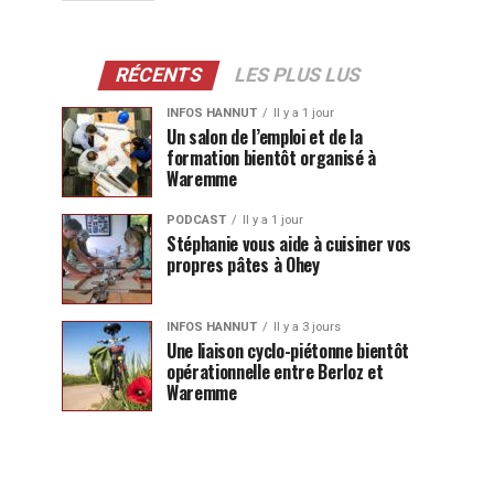
RÉCENTS
LES PLUS LUS
INFOS HANNUT
Il y a 1 jour
Un salon de l’emploi et de la
formation bientôt organisé à
Waremme
PODCAST
Il y a 1 jour
Stéphanie vous aide à cuisiner vos
propres pâtes à Ohey
INFOS HANNUT
Il y a 3 jours
Une liaison cyclo-piétonne bientôt
opérationnelle entre Berloz et
Waremme