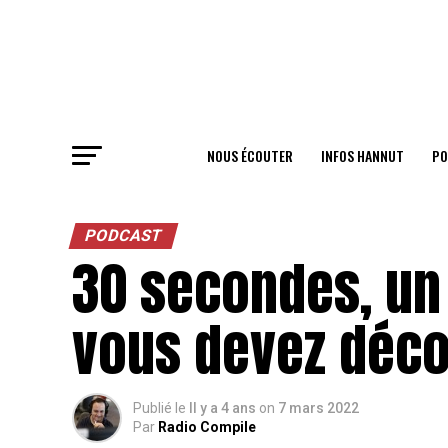
NOUS ÉCOUTER
INFOS HANNUT
PO
PODCAST
30 secondes, un 
vous devez déco
Publié le
Il y a 4 ans
on
7 mars 2022
Par
Radio Compile