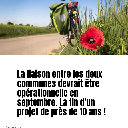
Un carrefour clé de Hannut va bientôt être réaménagé
NE MANQUEZ PAS
Des restaurateurs namurois vont reprendre « Qui
ramène Bobonne » à Hannut
La liaison entre les deux
communes devrait être
opérationnelle en
septembre. La fin d’un
projet de près de 10 ans !