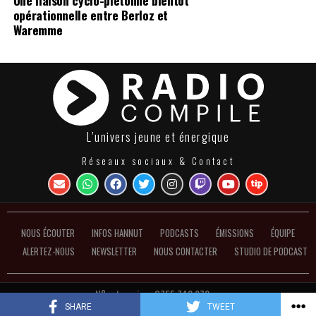
opérationnelle entre Berloz et
Waremme
L’univers jeune et énergique
Réseaux sociaux & Contact
NOUS ÉCOUTER
INFOS HANNUT
PODCASTS
ÉMISSIONS
ÉQUIPE
ALERTEZ-NOUS
NEWSLETTER
NOUS CONTACTER
STUDIO DE PODCAST
N°entreprise : 0755.748.972 ●
Politique de confidentialité et de gestion des cookies
SHARE
TWEET