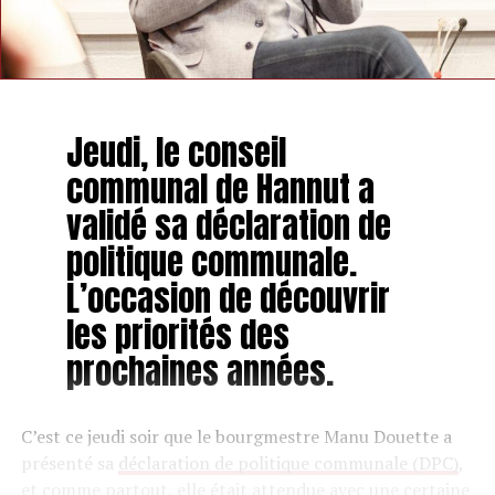
Jeudi, le conseil
communal de Hannut a
validé sa déclaration de
politique communale.
L’occasion de découvrir
les priorités des
prochaines années.
C’est ce jeudi soir que le bourgmestre Manu Douette a
présenté sa
déclaration de politique communale (DPC)
,
et comme partout, elle était attendue avec une certaine