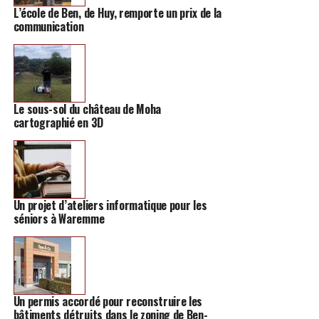
L’école de Ben, de Huy, remporte un prix de la
communication
Le sous-sol du château de Moha
cartographié en 3D
Le quatrième point quant à lui
se focalise sur les
inondations
en collaboration avec les agriculteurs.
Continuer à limiter voir interdire l’urbanisation dans
Un projet d’ateliers informatique pour les
certaines zones sensibles semble être l’une des mesures
séniors à Waremme
principales de ce point.
Commune inclusive et propre
Pour ce qui est du cinquième élément intitulé
« une
Un permis accordé pour reconstruire les
place pour chacun et chacune, à tout âge et en bonne
bâtiments détruits dans le zoning de Ben-