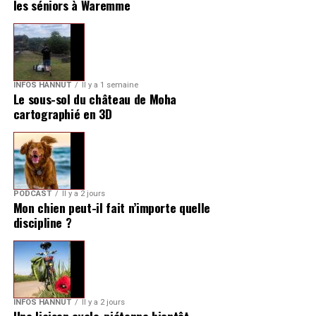
les séniors à Waremme
INFOS HANNUT
Il y a 1 semaine
Le sous-sol du château de Moha
cartographié en 3D
PODCAST
Il y a 2 jours
Mon chien peut-il fait n’importe quelle
discipline ?
INFOS HANNUT
Il y a 2 jours
Une liaison cyclo-piétonne bientôt