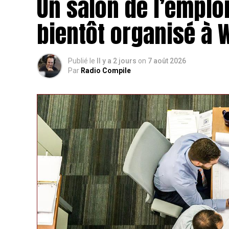
Un salon de l’emploi
bientôt organisé à
Publié le
Il y a 2 jours
on
7 août 2026
Par
Radio Compile