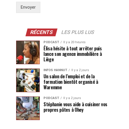
Envoyer
RÉCENTS
LES PLUS LUS
PODCAST
Il y a 20 heures
Élisa hésite à tout arrêter puis
lance son agence immobilière à
Liège
INFOS HANNUT
Il y a 2 jours
Un salon de l’emploi et de la
formation bientôt organisé à
Waremme
PODCAST
Il y a 2 jours
Stéphanie vous aide à cuisiner vos
propres pâtes à Ohey