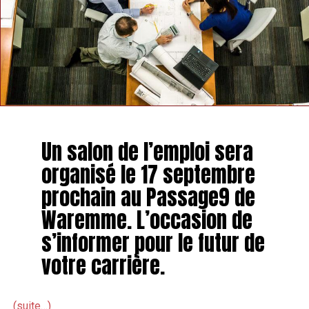
90 63.
TAGS
FEATURED
INFOS HANNUT
SUIVANT
Un restaurateur de la région va offrir des frites un jour
par semaine
NE MANQUEZ PAS
Un salon de l’emploi sera
Un sondage lancé pour choisir le nom de l’Ancienne
Piscine de Hannut
organisé le 17 septembre
prochain au Passage9 de
Waremme. L’occasion de
s’informer pour le futur de
votre carrière.
(suite…)