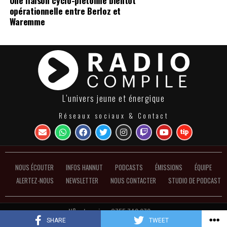
opérationnelle entre Berloz et
Waremme
L’univers jeune et énergique
Réseaux sociaux & Contact
NOUS ÉCOUTER
INFOS HANNUT
PODCASTS
ÉMISSIONS
ÉQUIPE
ALERTEZ-NOUS
NEWSLETTER
NOUS CONTACTER
STUDIO DE PODCAST
N°entreprise : 0755.748.972 ●
Politique de confidentialité et de gestion des cookies
SHARE
TWEET