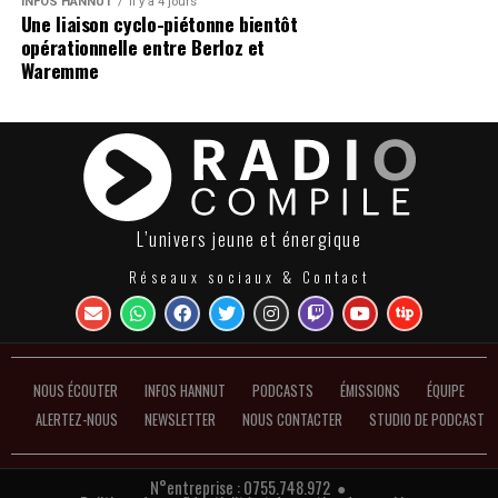
INFOS HANNUT
Il y a 4 jours
Une liaison cyclo-piétonne bientôt
opérationnelle entre Berloz et
Waremme
L’univers jeune et énergique
Réseaux sociaux & Contact
NOUS ÉCOUTER
INFOS HANNUT
PODCASTS
ÉMISSIONS
ÉQUIPE
ALERTEZ-NOUS
NEWSLETTER
NOUS CONTACTER
STUDIO DE PODCAST
N°entreprise : 0755.748.972 ●