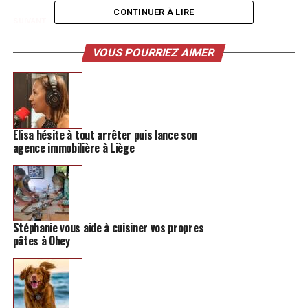
CONTINUER À LIRE
SUIVANT
Those F*cking Bells, un groupe local qui sent bon le pub
irlandais
VOUS POURRIEZ AIMER
NE MANQUEZ PAS
Un jeu de piste original créé pour découvrir Huy, Hannut
et Waremme
Élisa hésite à tout arrêter puis lance son
agence immobilière à Liège
Stéphanie vous aide à cuisiner vos propres
pâtes à Ohey