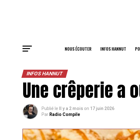
NOUS ÉCOUTER
INFOS HANNUT
PO
INFOS HANNUT
Une crêperie a o
Publié le
Il y a 2 mois
on
17 juin 2026
Par
Radio Compile