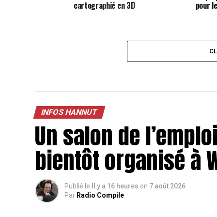
cartographié en 3D
pour l
C
INFOS HANNUT
Un salon de l’emploi
bientôt organisé à
Publié le
Il y a 16 heures
on
7 août 2026
Par
Radio Compile