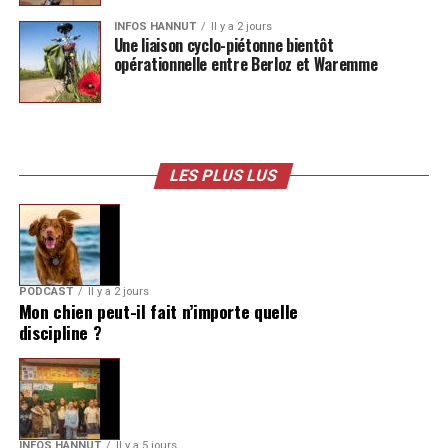
INFOS HANNUT
Il y a 2 jours
Une liaison cyclo-piétonne bientôt
opérationnelle entre Berloz et Waremme
LES PLUS LUS
PODCAST
Il y a 2 jours
Mon chien peut-il fait n’importe quelle
discipline ?
INFOS HANNUT
Il y a 5 jours