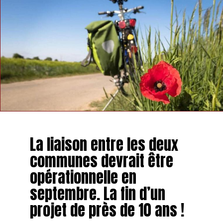
produits du terroir. Une occasion idéale de découvrir la
richesse agricole et artisanale du territoire tout en
soutenant les circuits courts.
Les organisateurs espèrent que ce nouvel outil
numérique, combiné à cette journée de rencontres,
permettra de renforcer encore davantage les liens entre
producteurs et consommateurs locaux.
La liaison entre les deux
communes devrait être
opérationnelle en
septembre. La fin d’un
projet de près de 10 ans !