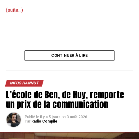
(suite…)
TAGS
FEATURED
INFOS HANNUT
SUIVANT
Cindy va ouvrir sa propre mercerie à Remicourt
NE MANQUEZ PAS
CONTINUER À LIRE
Des cyclistes de Waremme vont rejoindre Gerardmer en
vélo pour la bonne cause
INFOS HANNUT
L’école de Ben, de Huy, remporte
un prix de la communication
Publié le
Il y a 5 jours
on
3 août 2026
Par
Radio Compile