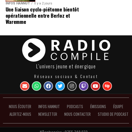
INFOS HANNUT
Il y a 2 jours
Une liaison cyclo-piétonne bientôt
opérationnelle entre Berloz et
Waremme
L’univers jeune et énergique
Réseaux sociaux & Contact
NOUS ÉCOUTER
INFOS HANNUT
PODCASTS
ÉMISSIONS
ÉQUIPE
ALERTEZ-NOUS
NEWSLETTER
NOUS CONTACTER
STUDIO DE PODCAST