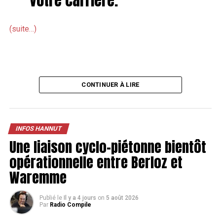
(suite…)
CONTINUER À LIRE
INFOS HANNUT
Une liaison cyclo-piétonne bientôt
opérationnelle entre Berloz et
Waremme
Publié le
Il y a 4 jours
on
5 août 2026
Par
Radio Compile