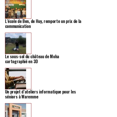
Fond de la Tour, Joseph-Wauters, du Tilleul, de Villers,
de la Crosse, Place de l’Eglise, Ferme du Vivier et les
Ruelles.
L’école de Ben, de Huy, remporte un prix de la
communication
Rappelons qu’Hannut compte refaire tous les tronçons
de son RAVeL dans les prochains mois, pour faciliter les
liaisons cyclo-piétonnes, qui lui tiennent
particulièrement à coeur.
Le sous-sol du château de Moha
cartographié en 3D
Un projet d’ateliers informatique pour les
séniors à Waremme