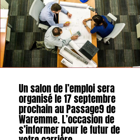
TAGS
FEATURED
INFOS HANNUT
SUIVANT
Le Plopsaqua de Hannut change sa politique
vestimentaire
NE MANQUEZ PAS
Le comité de la fête de Thisnes organise une marche
gourmande
Un salon de l’emploi sera
organisé le 17 septembre
prochain au Passage9 de
Waremme. L’occasion de
s’informer pour le futur de
votre carrière.