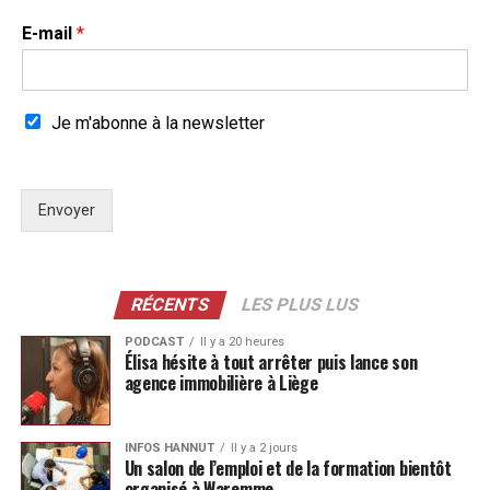
E-mail
*
Je m'abonne à la newsletter
Envoyer
RÉCENTS
LES PLUS LUS
PODCAST
Il y a 20 heures
Élisa hésite à tout arrêter puis lance son
agence immobilière à Liège
INFOS HANNUT
Il y a 2 jours
Un salon de l’emploi et de la formation bientôt
organisé à Waremme