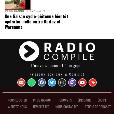
INFOS HANNUT
Il y a 4 jours
Une liaison cyclo-piétonne bientôt
opérationnelle entre Berloz et
Waremme
L’univers jeune et énergique
Réseaux sociaux & Contact
NOUS ÉCOUTER
INFOS HANNUT
PODCASTS
ÉMISSIONS
ÉQUIPE
ALERTEZ-NOUS
NEWSLETTER
NOUS CONTACTER
STUDIO DE PODCAST