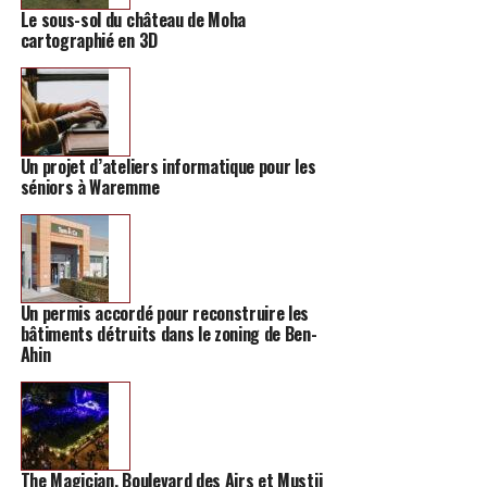
Le sous-sol du château de Moha
cartographié en 3D
Un projet d’ateliers informatique pour les
La participation est simple : les familles se rendent au
séniors à Waremme
point de départ, situé à la patinoire, durant les heures
d’ouverture. Chaque enfant reçoit un kit d’aventurier
gratuit contenant tout le nécessaire pour suivre le
parcours et résoudre les énigmes.
Un permis accordé pour reconstruire les
Le jeu s’effectue librement et à son propre rythme, puis
bâtiments détruits dans le zoning de Ben-
Ahin
les participants reviennent à la patinoire une fois le
parcours terminé pour tenter d’ouvrir le coffre. Une
animation conçue pour découvrir le centre de Hannut
autrement, tout en plongeant dans l’ambiance des
fêtes.
The Magician, Boulevard des Airs et Mustii