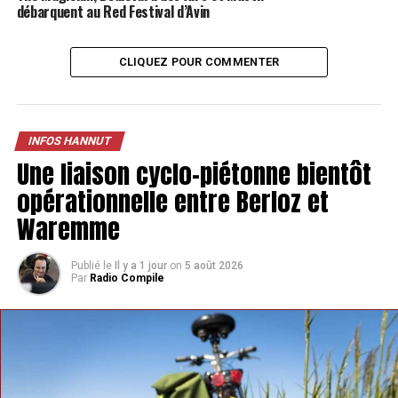
débarquent au Red Festival d’Avin
TAGS
FEATURED
INFOS HANNUT
CLIQUEZ POUR COMMENTER
SUIVANT
Un concours organisé pour favoriser les ventes en ligne
locales à Hannut
NE MANQUEZ PAS
INFOS HANNUT
Une réunion pour renforcer la lutte contre le frelon
Une liaison cyclo-piétonne bientôt
asiatique à Burdinne
opérationnelle entre Berloz et
Waremme
Publié le
Il y a 1 jour
on
5 août 2026
Par
Radio Compile