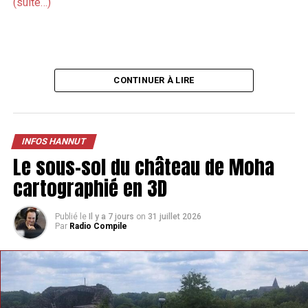
(suite…)
CONTINUER À LIRE
INFOS HANNUT
Le sous-sol du château de Moha
cartographié en 3D
Publié le
Il y a 7 jours
on
31 juillet 2026
Par
Radio Compile