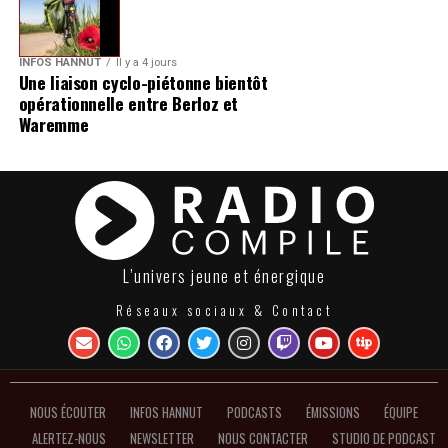
INFOS HANNUT
Il y a 4 jours
Une liaison cyclo-piétonne bientôt
opérationnelle entre Berloz et
Waremme
L’univers jeune et énergique
Réseaux sociaux & Contact
NOUS ÉCOUTER
INFOS HANNUT
PODCASTS
ÉMISSIONS
ÉQUIPE
ALERTEZ-NOUS
NEWSLETTER
NOUS CONTACTER
STUDIO DE PODCAST