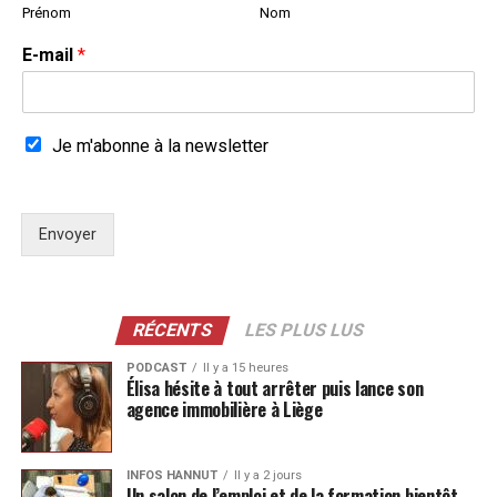
Prénom
Nom
E-mail
*
Je m'abonne à la newsletter
Envoyer
RÉCENTS
LES PLUS LUS
PODCAST
Il y a 15 heures
Élisa hésite à tout arrêter puis lance son
agence immobilière à Liège
INFOS HANNUT
Il y a 2 jours
Un salon de l’emploi et de la formation bientôt