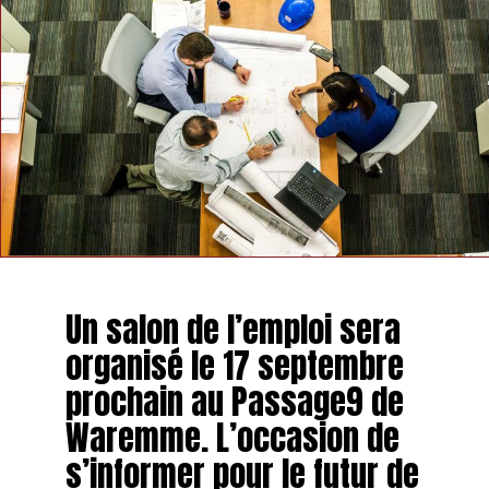
TAGS
SUIVANT
Le club de hockey de Hannut organise un afterwork à
l’espagnole le 29 juillet
NE MANQUEZ PAS
Une école de Ciplet se charge d’acheter le matériel
scolaire des élèves
Un salon de l’emploi sera
organisé le 17 septembre
prochain au Passage9 de
Waremme. L’occasion de
s’informer pour le futur de