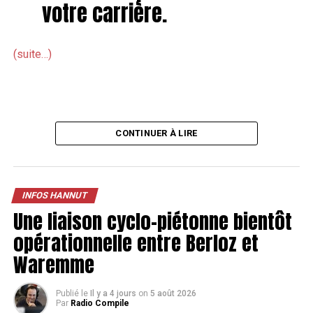
votre carrière.
(suite…)
CONTINUER À LIRE
INFOS HANNUT
Une liaison cyclo-piétonne bientôt
opérationnelle entre Berloz et
Waremme
Publié le
Il y a 4 jours
on
5 août 2026
Par
Radio Compile