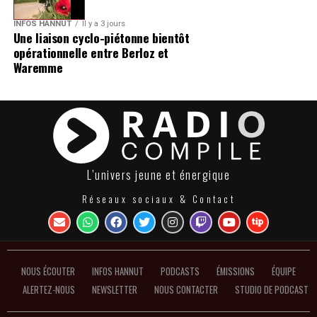
INFOS HANNUT
Il y a 3 jours
Une liaison cyclo-piétonne bientôt
opérationnelle entre Berloz et
Waremme
L’univers jeune et énergique
Réseaux sociaux & Contact
NOUS ÉCOUTER
INFOS HANNUT
PODCASTS
ÉMISSIONS
ÉQUIPE
ALERTEZ-NOUS
NEWSLETTER
NOUS CONTACTER
STUDIO DE PODCAST