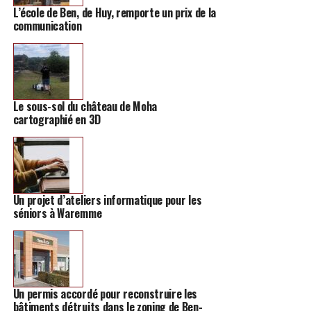
L’école de Ben, de Huy, remporte un prix de la
avec une piste de plusieurs dizaines de mètres, une
communication
cafétéria, une salle de conférence et un lounge. Après
des mois de travaux, le tout est désormais accessible au
public.
Le Battlekart de Verlaine (Grand Route 126, 4537
Le sous-sol du château de Moha
Verlaine) sera accessible le lundi, mardi, jeudi et
cartographié en 3D
vendredi de 16h à 23h, avec une ouverture dès 13h le
mercredi et de 10 à 23h le week-end. La réservation est
souhaitée, mais pas obligatoire, avec un prix de 20€ par
personne, avec une baisse de 2€ à chaque partie
supplémentaire.
Un projet d’ateliers informatique pour les
séniors à Waremme
Les réservations peuvent se faire sur le site directement
.
Une belle nouveauté dans la région.
Un permis accordé pour reconstruire les
bâtiments détruits dans le zoning de Ben-