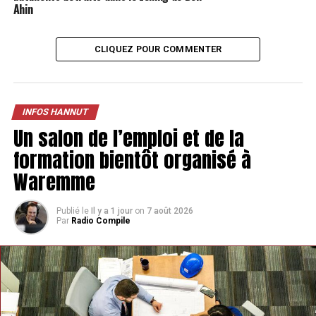
Ahin
CLIQUEZ POUR COMMENTER
INFOS HANNUT
Un salon de l’emploi et de la
formation bientôt organisé à
TAGS
FEATURED
INFOS HANNUT
Waremme
SUIVANT
Kiabi va débarquer à Hannut en 2024
Publié le
Il y a 1 jour
on
7 août 2026
Par
Radio Compile
NE MANQUEZ PAS
Le skatepark de Hannut sera inauguré au mois d’août