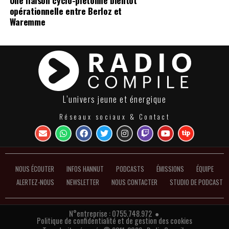
opérationnelle entre Berloz et
Waremme
L’univers jeune et énergique
Réseaux sociaux & Contact
NOUS ÉCOUTER
INFOS HANNUT
PODCASTS
ÉMISSIONS
ÉQUIPE
ALERTEZ-NOUS
NEWSLETTER
NOUS CONTACTER
STUDIO DE PODCAST
N°entreprise : 0755.748.972 ●
Politique de confidentialité et de gestion des cookies