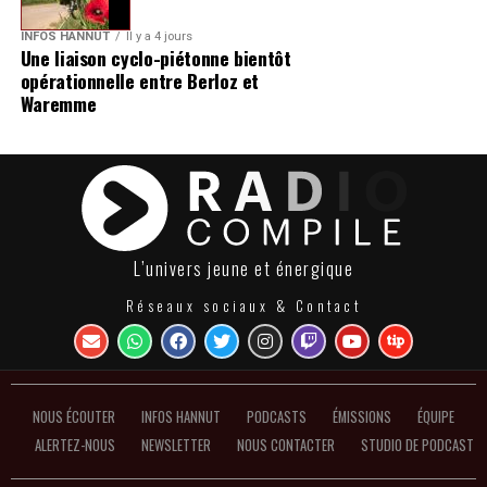
INFOS HANNUT
Il y a 4 jours
Une liaison cyclo-piétonne bientôt
opérationnelle entre Berloz et
Waremme
L’univers jeune et énergique
Réseaux sociaux & Contact
NOUS ÉCOUTER
INFOS HANNUT
PODCASTS
ÉMISSIONS
ÉQUIPE
ALERTEZ-NOUS
NEWSLETTER
NOUS CONTACTER
STUDIO DE PODCAST