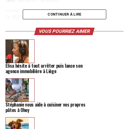
TAGS
BE MUSIC
PODCAST
SUIVANT
CONTINUER À LIRE
Le SIEP débarque du côté de Liège
NE MANQUEZ PAS
Dans les coulisses de la parfumerie de l’Institut à
VOUS POURRIEZ AIMER
Hannut
Élisa hésite à tout arrêter puis lance son
agence immobilière à Liège
Stéphanie vous aide à cuisiner vos propres
pâtes à Ohey