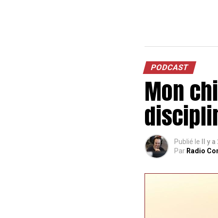
PODCAST
Mon chie
discipli
Publié le
Il y a
Par
Radio Co