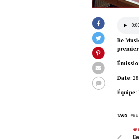
Be Musi
premier
Émissio
Date
: 2
Équipe
:
TAGS
BE
NE
Ce