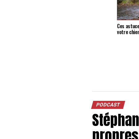
Ces astuc
votre chie
PODCAST
Stéphan
propres