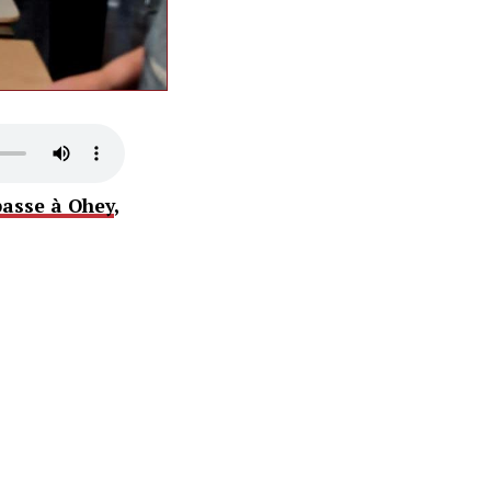
passe à Ohey
,