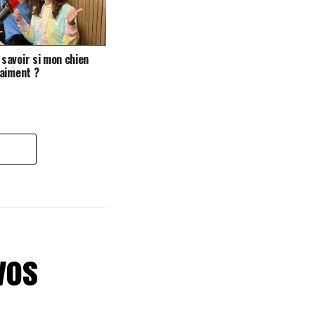
avoir si mon chien
aiment ?
vos