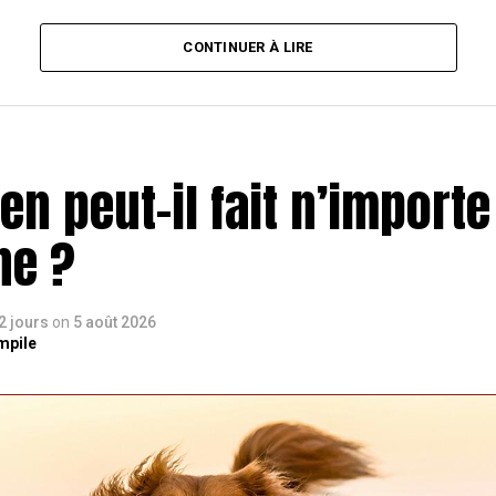
CONTINUER À LIRE
n peut-il fait n’importe
ne ?
 2 jours
on
5 août 2026
mpile