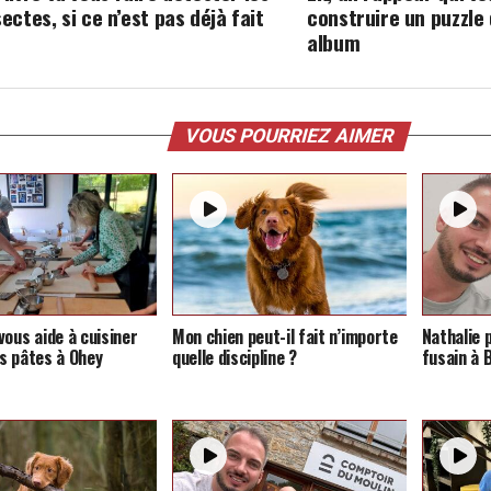
sectes, si ce n’est pas déjà fait
construire un puzzle
album
VOUS POURRIEZ AIMER
vous aide à cuisiner
Mon chien peut-il fait n’importe
Nathalie 
s pâtes à Ohey
quelle discipline ?
fusain à 