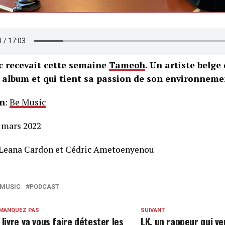
c recevait cette semaine
Tameoh
. Un artiste belge
 album et qui tient sa passion de son environnemen
n
:
Be Music
8 mars 2022
 Leana Cardon et Cédric Ametoenyenou
 MUSIC
PODCAST
 MANQUEZ PAS
SUIVANT
 livre va vous faire détester les
LK, un rappeur qui ve