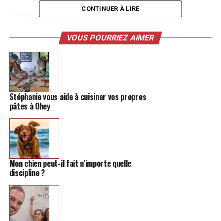
CONTINUER À LIRE
SUIVANT
Immersion au coeur du Briganti de Hannut
VOUS POURRIEZ AIMER
NE MANQUEZ PAS
La protégée de Loïc Nottet, passée par The Voice, sort
un premier EP pétillant
Stéphanie vous aide à cuisiner vos propres
pâtes à Ohey
Mon chien peut-il fait n’importe quelle
discipline ?