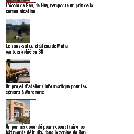
L’école de Ben, de Huy, remporte un prix de la
communication
Le sous-sol du château de Moha
cartographié en 3D
« Comme ce sera un vendredi soir, on propose de venir
1h plus tôt.
Le Daily Burger
vient sur place et va préparer
les hamburgers pour tous ceux qui en ont commandé.
Donc sur le site il y a la possibilité d’acheter une place
Un projet d’ateliers informatique pour les
pour le spectacle, avec ou sans formule repas
« , nous
séniors à Waremme
explique Nicolas Corthouts, l’un des co-fondateurs de
Coming -Soon.
« Ceux qui auront payé le burger auront
aussi droit à un petit verre, puis le spectacle
commencera »,
a-t-il ensuite précisé.
Un permis accordé pour reconstruire les
Une équipe d’organisation
bâtiments détruits dans le zoning de Ben-