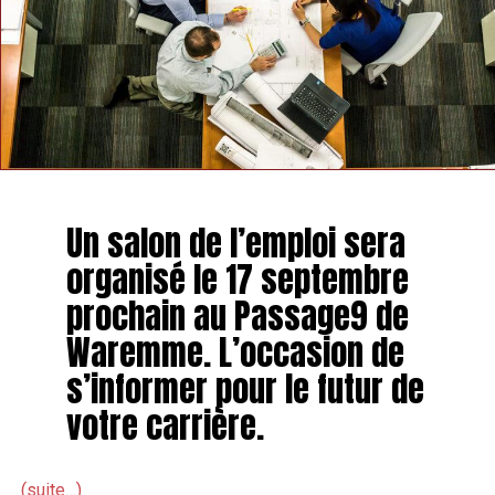
TAGS
FEATURED
INFOS HANNUT
SUIVANT
Une exposition dédiée à l’art urbain se prépare à Hannut
NE MANQUEZ PAS
Quatre nouveaux radars vont être installés à Hannut et
dans ses environs
Un salon de l’emploi sera
organisé le 17 septembre
prochain au Passage9 de
Waremme. L’occasion de
s’informer pour le futur de
votre carrière.
(suite…)