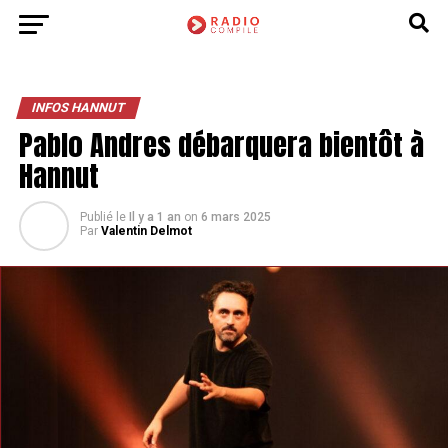
INFOS HANNUT
Pablo Andres débarquera bientôt à
Hannut
Publié le
Il y a 1 an
on
6 mars 2025
Par
Valentin Delmot