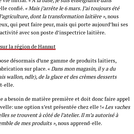
 vie initial.
« À la base, je suis enseignante dans
elle confié.
« Mais j’arrête le 6 mars. J’ai toujours été
l’agriculture, dont la transformation laitière »
, nous
eux, qui peut faire peur, mais qui porte aujourd’hui ses
activité avec son poste d’inspectrice laitière.
 sur la région de Hannut
spose désormais d’une gamme de produits laitiers,
abrication sur place. «
Dans mon magasin, il y a du
s wallon, ndlr), de la glace et des crèmes desserts
t-elle.
ne a besoin de matière première et doit donc faire appel
elle: une option s’est présentée chez elle !
« Les vaches
es se trouvent à côté de l’atelier. Il m’a autorisé à
semble de mes produits »
, nous apprend-elle.