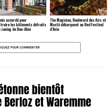
mis accordé pour
The Magician, Boulevard des Airs et
truire les bâtiments détruits
Mustii débarquent au Red Festival
e zoning de Ben-Ahin
d’Avin
LIQUEZ POUR COMMENTER
iétonne bientôt
re Berloz et Waremme