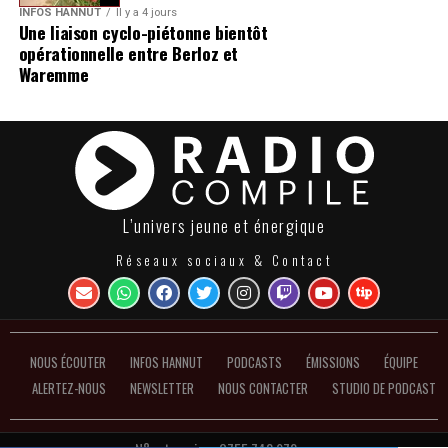
INFOS HANNUT
Il y a 4 jours
Une liaison cyclo-piétonne bientôt
opérationnelle entre Berloz et
Waremme
L’univers jeune et énergique
Réseaux sociaux & Contact
NOUS ÉCOUTER
INFOS HANNUT
PODCASTS
ÉMISSIONS
ÉQUIPE
ALERTEZ-NOUS
NEWSLETTER
NOUS CONTACTER
STUDIO DE PODCAST