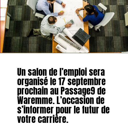
faisant un métier stressant continuellement
« , nous
dévoile le créateur.
Parfois, il s’associe à des marques pour créer des pièces
uniques en éditions limitées. Il organise aussi des
événements, comme un marché de Noël en décembre
dernier. Bref: cela bouge !
Un salon de l’emploi sera
organisé le 17 septembre
prochain au Passage9 de
Waremme. L’occasion de
s’informer pour le futur de
votre carrière.