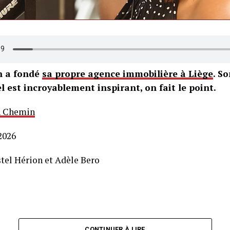
h a fondé
sa propre agence immobilière à Liège
. S
l est incroyablement inspirant, on fait le point.
 Chemin
2026
stel Hérion et Adèle Bero
CONTINUER À LIRE