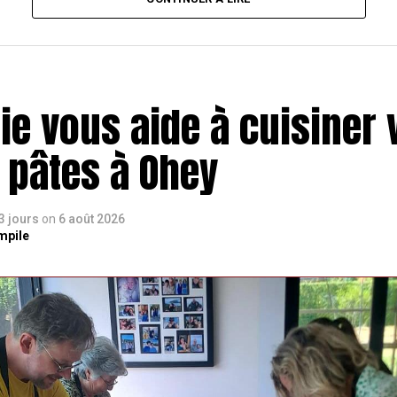
ie vous aide à cuisiner 
 pâtes à Ohey
 3 jours
on
6 août 2026
mpile