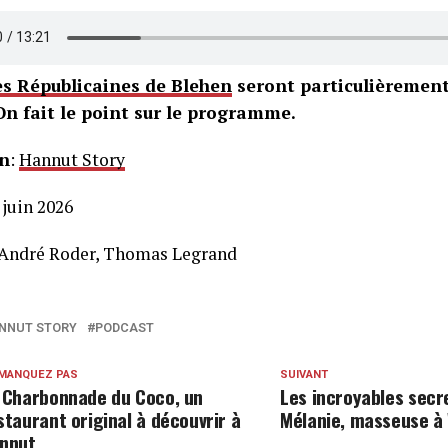
es Républicaines de Blehen
seront particulièrement
On fait le point sur le programme.
n
:
Hannut Story
6 juin 2026
 André Roder, Thomas Legrand
NNUT STORY
PODCAST
 MANQUEZ PAS
SUIVANT
 Charbonnade du Coco, un
Les incroyables secr
staurant original à découvrir à
Mélanie, masseuse 
nnut