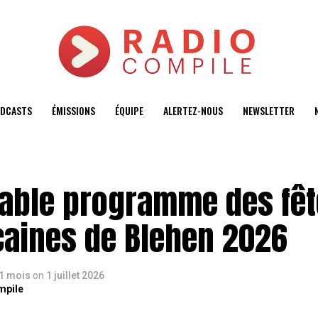
DCASTS
ÉMISSIONS
ÉQUIPE
ALERTEZ-NOUS
NEWSLETTER
yable programme des fê
caines de Blehen 2026
a 1 mois
on
1 juillet 2026
mpile