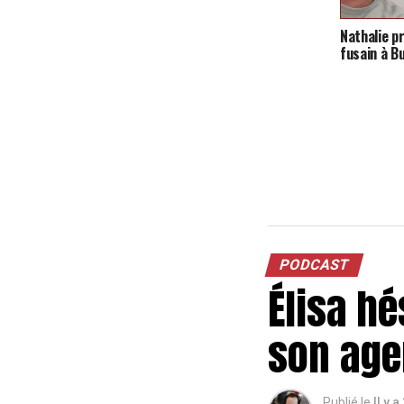
Nathalie p
fusain à B
PODCAST
Élisa hé
son age
Publié le
Il y a