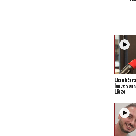
Élisa hésit
lance son 
Liège