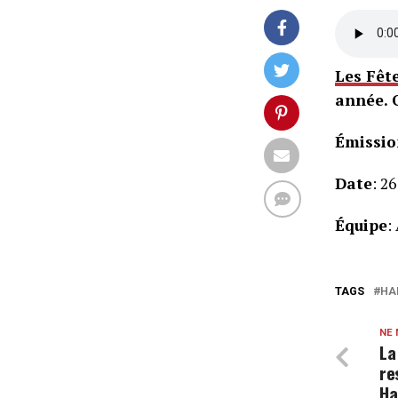
Les Fêt
année. 
Émissio
Date
: 2
Équipe
:
TAGS
HA
NE
La
re
Ha