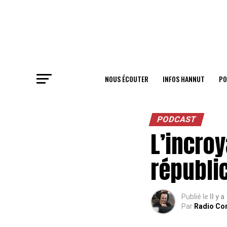
NOUS ÉCOUTER
INFOS HANNUT
PO
PODCAST
L’incro
républi
Publié le
Il y 
Par
Radio Co