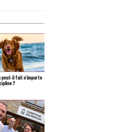
 peut-il fait n’importe
cipline ?