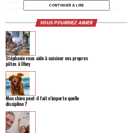
SUIVANT
CONTINUER À LIRE
La poissonnerie Wauters sillonne nos marchés depuis
des générations
VOUS POURRIEZ AIMER
NE MANQUEZ PAS
15h de jeux de société, la drôle d’idée des Ludistes
Hannutois pour cet été
Stéphanie vous aide à cuisiner vos propres
pâtes à Ohey
Mon chien peut-il fait n’importe quelle
discipline ?