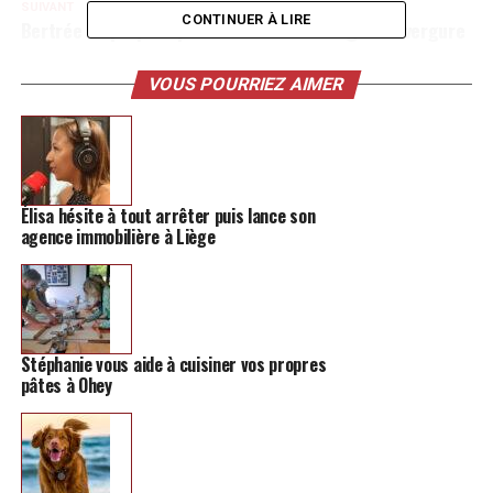
SUIVANT
CONTINUER À LIRE
Bertrée se prépare pour une fête de village d’envergure
NE MANQUEZ PAS
Les astuces d’un nutritionniste hélécinois pour ton
VOUS POURRIEZ AIMER
summer body
Élisa hésite à tout arrêter puis lance son
agence immobilière à Liège
Stéphanie vous aide à cuisiner vos propres
pâtes à Ohey