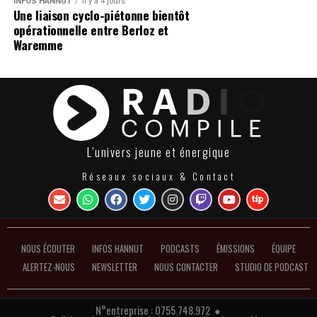
INFOS HANNUT
Il y a 4 jours
Une liaison cyclo-piétonne bientôt
opérationnelle entre Berloz et
Waremme
L’univers jeune et énergique
Réseaux sociaux & Contact
NOUS ÉCOUTER
INFOS HANNUT
PODCASTS
ÉMISSIONS
ÉQUIPE
ALERTEZ-NOUS
NEWSLETTER
NOUS CONTACTER
STUDIO DE PODCAST
N°entreprise : 0755.748.972 ●