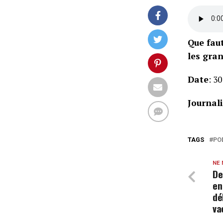
Que faut
les gran
Date
: 3
Journal
TAGS
PO
NE
De
en
dé
va