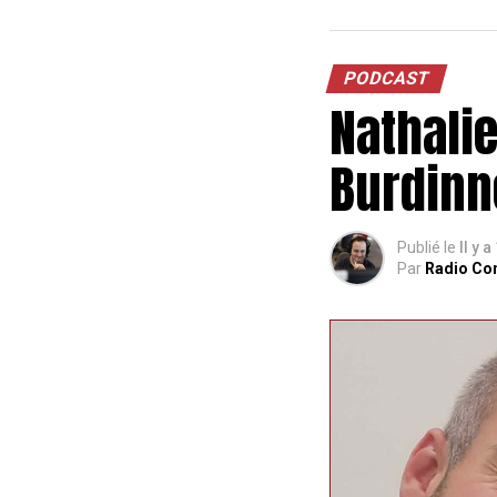
PODCAST
Nathali
Burdinn
Publié le
Il y 
Par
Radio Co