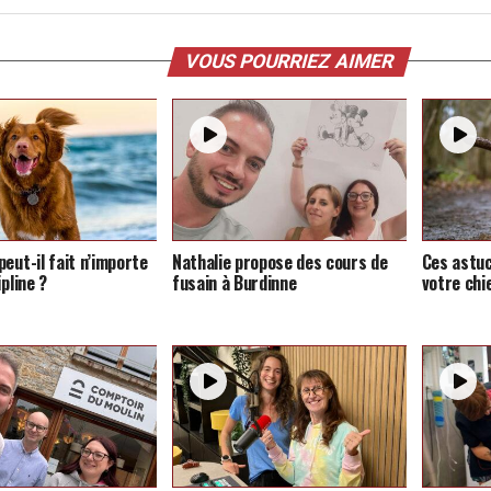
VOUS POURRIEZ AIMER
eut-il fait n’importe
Nathalie propose des cours de
Ces astu
ipline ?
fusain à Burdinne
votre chi