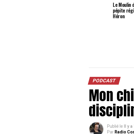
Le Moulin 
pépite régi
Héron
PODCAST
Mon chie
discipli
Publié le
Il y 
Par
Radio Co