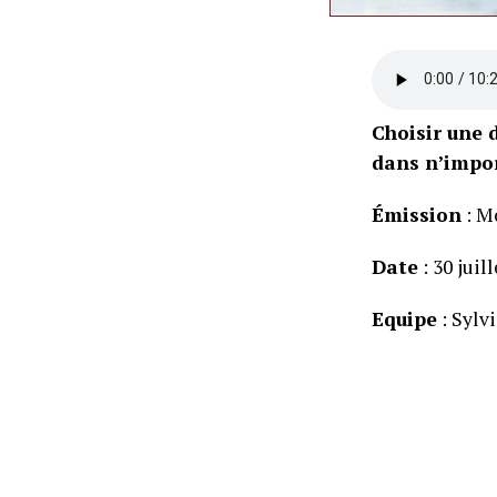
Choisir une d
dans n’impor
Émission
: M
Date
: 30 juil
Equipe
: Sylv