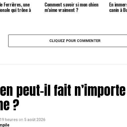
de Ferrières, une
Comment savoir si mon chien
En immers
onale qui trône à
m’aime vraiment ?
canin à B
CLIQUEZ POUR COMMENTER
n peut-il fait n’importe
ne ?
a 19 heures
on
5 août 2026
mpile