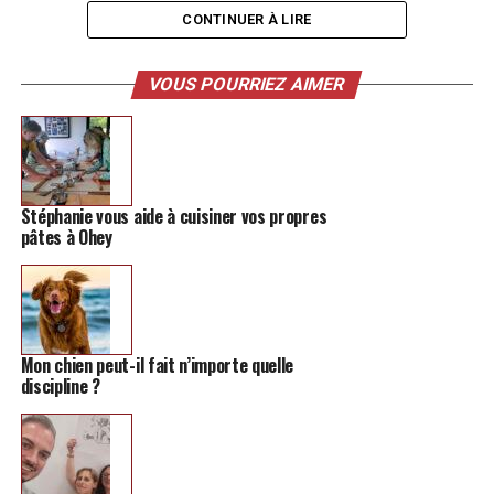
CONTINUER À LIRE
TAGS
LES POTES
PODCAST
SEXTO
VOUS POURRIEZ AIMER
SUIVANT
L’ASBL Ombrage de Hannut lance son logement
supervisé
NE MANQUEZ PAS
Les 24h Puzzle reviennent au virtuel avec un programme
Stéphanie vous aide à cuisiner vos propres
adapté
pâtes à Ohey
Mon chien peut-il fait n’importe quelle
discipline ?