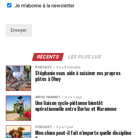
Je m'abonne à la newsletter
Envoyer
RÉCENTS
LES PLUS LUS
PODCAST
Il y a 8 minutes
Stéphanie vous aide à cuisiner vos propres
pâtes à Ohey
INFOS HANNUT
Il y a 1 jour
Une liaison cyclo-piétonne bientôt
opérationnelle entre Berloz et Waremme
PODCAST
Il y a 1 jour
Mon chien peut-il fait n’importe quelle discipline