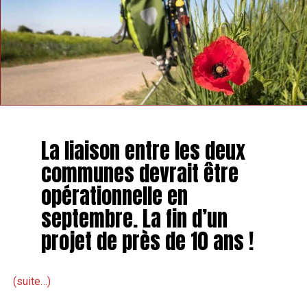
proximité entre les festivaliers, mais aussi entre les
artistes et les festivaliers. Un bois mis en musique et en
ambiance, éclairé par des lampions.
» L’acoustique du
lieu, la décoration envoûtante d’une grange et la
proximité entre le public et les artistes fait de cet
événement un moment particulièrement apprécié aussi
bien par le public que par les artistes «
, observe
l’organisateur.
La liaison entre les deux
communes devrait être
opérationnelle en
septembre. La fin d’un
projet de près de 10 ans !
(suite…)