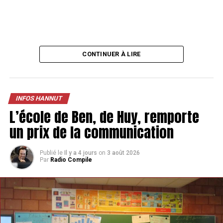
Le festival restera accessible gratuitement.
« On veut
que tout le monde ait accès à la musique, maintenir la
gratuité du festival est indispensable pour nous »,
insiste
d’ailleurs Philippe Bérot.
« On veut que tout le monde ait
accès à la musique, maintenir la gratuité du festival est
CONTINUER À LIRE
indispensable pour nous »
.
INFOS HANNUT
L’école de Ben, de Huy, remporte
un prix de la communication
Publié le
Il y a 4 jours
on
3 août 2026
Par
Radio Compile
Trois jours de festival