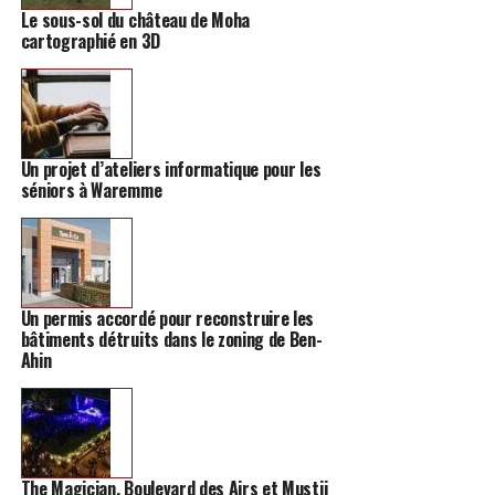
lieu cet événement. «
C’est
un festival familial à taille
Le sous-sol du château de Moha
humaine, ouvert à tous, c’est ce qui explique son succès
cartographié en 3D
« , estime aussi Philippe Bérot.
« Les gens viennent en
famille pour son offre pléthorique, ils viennent assister
aux spectacles, car nous proposons des animations pour
enfants, et une grande variété de musiques : du folk, de la
pop, en passant par le rock
« , s’enthousiasme-t-il
Un projet d’ateliers informatique pour les
séniors à Waremme
ensuite.
Un permis accordé pour reconstruire les
bâtiments détruits dans le zoning de Ben-
Ahin
The Magician, Boulevard des Airs et Mustii