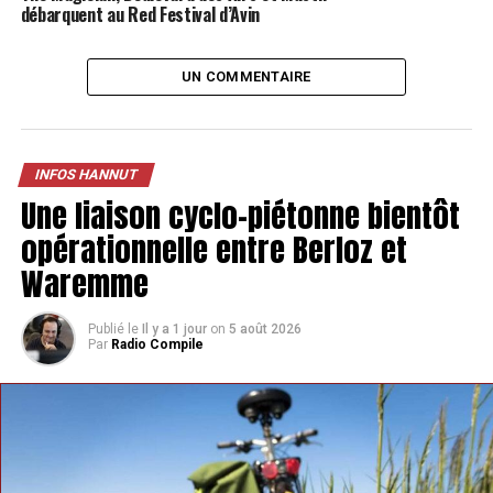
débarquent au Red Festival d’Avin
UN COMMENTAIRE
INFOS HANNUT
Une liaison cyclo-piétonne bientôt
opérationnelle entre Berloz et
Waremme
Publié le
Il y a 1 jour
on
5 août 2026
Par
Radio Compile
Un lieu bien étudié
Le festival Les Granges, c’est avant tout un lieu
intimiste, bucolique, avec des poutres apparentes et de
vieux instruments de ferme, ce qui peut générer une