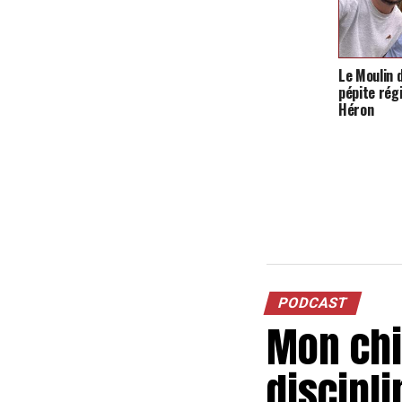
Le Moulin 
pépite régi
Héron
PODCAST
Mon chie
discipli