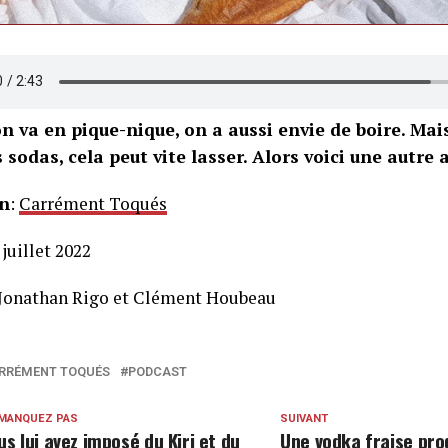
 va en pique-nique, on a aussi envie de boire. Mais 
s sodas, cela peut vite lasser. Alors voici une autre 
n
:
Carrément Toqués
 juillet 2022
 Jonathan Rigo et Clément Houbeau
RRÉMENT TOQUÉS
PODCAST
 MANQUEZ PAS
SUIVANT
us lui avez imposé du Kiri et du
Une vodka fraise pro