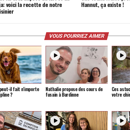
ja: voici la recette de notre
Hannut, ça existe !
isinier
VOUS POURRIEZ AIMER
eut-il fait n’importe
Nathalie propose des cours de
Ces astu
ipline ?
fusain à Burdinne
votre chi