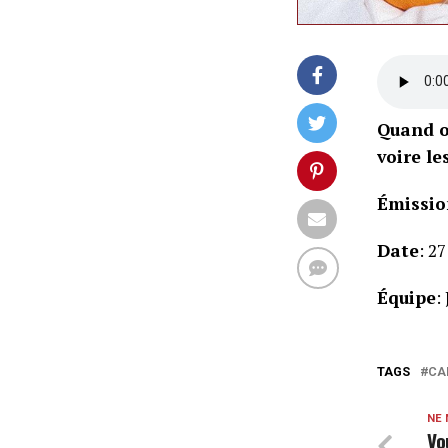
Quand on
voire le
Émissio
Date
: 27
Équipe
:
TAGS
CA
NE
Vo