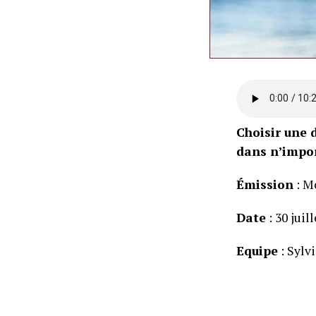
Choisir une d
dans n’impor
Émission
: M
Date
: 30 juil
Equipe
: Sylv