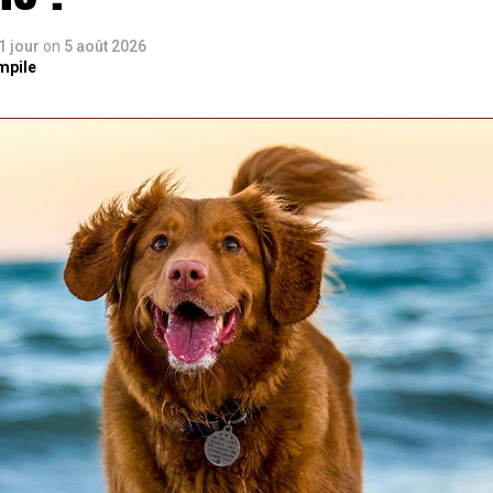
 1 jour
on
5 août 2026
mpile