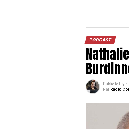
PODCAST
Nathali
Burdinn
Publié le
Il y a
Par
Radio Co