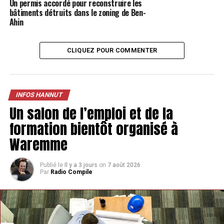
Un permis accordé pour reconstruire les
bâtiments détruits dans le zoning de Ben-
TAGS
FEATURED
INFOS HANNUT
Ahin
SUIVANT
Un Medi-Market va débarquer à Hannut
CLIQUEZ POUR COMMENTER
NE MANQUEZ PAS
De nouvelles poubelles sont installées progressivement
à Braives
INFOS HANNUT
Un salon de l’emploi et de la
formation bientôt organisé à
Waremme
Publié le
Il y a 3 jours
on
7 août 2026
Par
Radio Compile