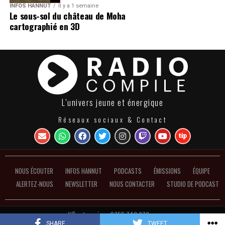
INFOS HANNUT
Il y a 1 semaine
Le sous-sol du château de Moha
cartographié en 3D
L’univers jeune et énergique
Réseaux sociaux & Contact
NOUS ÉCOUTER
INFOS HANNUT
PODCASTS
ÉMISSIONS
ÉQUIPE
ALERTEZ-NOUS
NEWSLETTER
NOUS CONTACTER
STUDIO DE PODCAST
N°entreprise : 0755.748.972 ●
Politique de confidentialité et de gestion des cookies
SHARE
TWEET