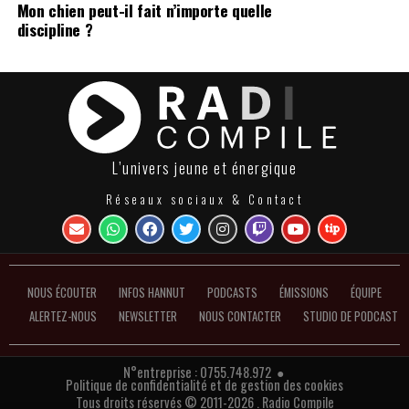
Mon chien peut-il fait n’importe quelle
discipline ?
L’univers jeune et énergique
Réseaux sociaux & Contact
NOUS ÉCOUTER
INFOS HANNUT
PODCASTS
ÉMISSIONS
ÉQUIPE
ALERTEZ-NOUS
NEWSLETTER
NOUS CONTACTER
STUDIO DE PODCAST
N°entreprise : 0755.748.972 ●
Politique de confidentialité et de gestion des cookies
Tous droits réservés © 2011-2026 . Radio Compile