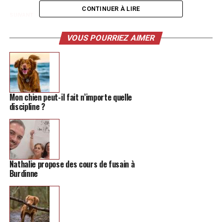
CONTINUER À LIRE
SUIVANT
Cette sélection de livres à découvrir pour entamer le
printemps
VOUS POURRIEZ AIMER
NE MANQUEZ PAS
La superbe histoire familiale derrière l’Écuyer de Belian
de Hannut
Mon chien peut-il fait n’importe quelle
discipline ?
Nathalie propose des cours de fusain à
Burdinne