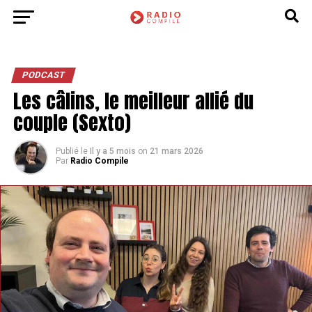
PODCAST
Les câlins, le meilleur allié du
couple (Sexto)
Publié le
Il y a 5 mois
on
21 mars 2026
Par
Radio Compile