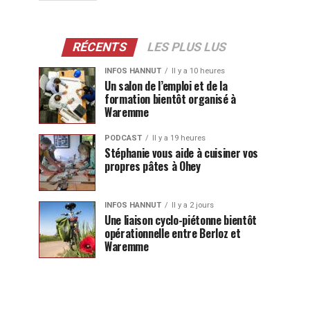
RÉCENTS
LES PLUS LUS
INFOS HANNUT
Il y a 10 heures
Un salon de l’emploi et de la
formation bientôt organisé à
Waremme
PODCAST
Il y a 19 heures
Stéphanie vous aide à cuisiner vos
propres pâtes à Ohey
INFOS HANNUT
Il y a 2 jours
Une liaison cyclo-piétonne bientôt
opérationnelle entre Berloz et
Waremme