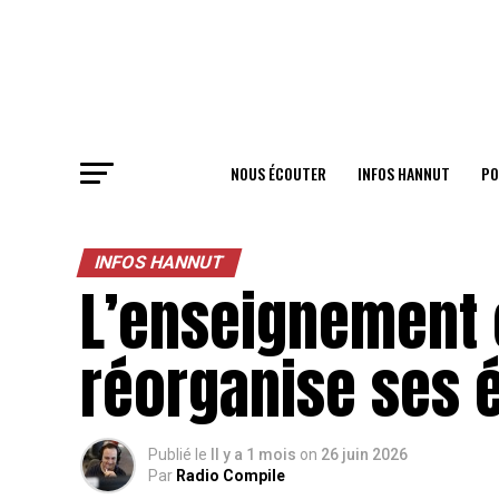
NOUS ÉCOUTER
INFOS HANNUT
PO
INFOS HANNUT
L’enseignement 
réorganise ses 
Publié le
Il y a 1 mois
on
26 juin 2026
Par
Radio Compile