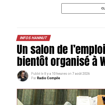
C
INFOS HANNUT
Un salon de l’emploi
bientôt organisé à
Publié le
Il y a 10 heures
on
7 août 2026
Par
Radio Compile