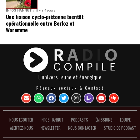
INFOS HANNUT
Il y a 4 jours
Une liaison cyclo-piétonne bientôt
opérationnelle entre Berloz et
Waremme
L’univers jeune et énergique
Réseaux sociaux & Contact
NOUS ÉCOUTER
INFOS HANNUT
PODCASTS
ÉMISSIONS
ÉQUIPE
ALERTEZ-NOUS
NEWSLETTER
NOUS CONTACTER
STUDIO DE PODCAST