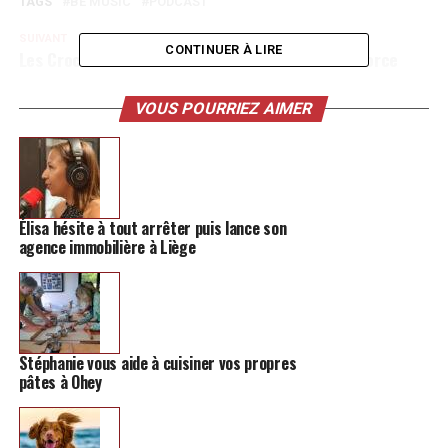
TAGS
BE MUSIC
PODCAST
SUIVANT
CONTINUER À LIRE
Les Crocs sont en train de faire leur retour en force
NE MANQUEZ PAS
BeReal, l’app qui commence à faire peur à Instagram (et
VOUS POURRIEZ AIMER
TikTok)
Élisa hésite à tout arrêter puis lance son
agence immobilière à Liège
Stéphanie vous aide à cuisiner vos propres
pâtes à Ohey