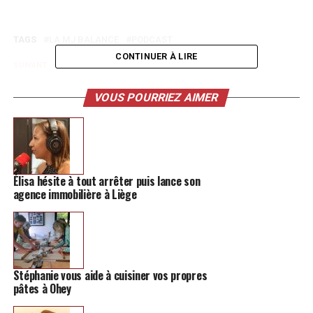
TAGS
LA MJ BALANCE
PODCAST
CONTINUER À LIRE
SUIVANT
Ce groupe de rock liégeois a un vrai potentiel
VOUS POURRIEZ AIMER
NE MANQUEZ PAS
Un bon livre mystérieux pour rester au chaud à la
maison
Élisa hésite à tout arrêter puis lance son
agence immobilière à Liège
Stéphanie vous aide à cuisiner vos propres
pâtes à Ohey