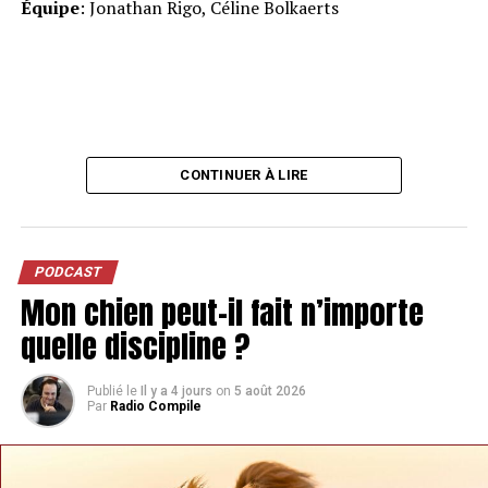
Équipe
: Jonathan Rigo, Céline Bolkaerts
CONTINUER À LIRE
PODCAST
Mon chien peut-il fait n’importe
quelle discipline ?
Publié le
Il y a 4 jours
on
5 août 2026
Par
Radio Compile