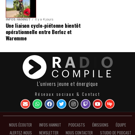
INFOS HANNUT
Il y a 4 jours
Une liaison cyclo-piétonne bientôt
opérationnelle entre Berloz et
Waremme
L’univers jeune et énergique
Réseaux sociaux & Contact
NOUS ÉCOUTER
INFOS HANNUT
PODCASTS
ÉMISSIONS
ÉQUIPE
ALERTEZ-NOUS
NEWSLETTER
NOUS CONTACTER
STUDIO DE PODCAST