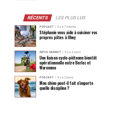
RÉCENTS
LES PLUS LUS
PODCAST
Il y a 7 heures
Stéphanie vous aide à cuisiner vos
propres pâtes à Ohey
INFOS HANNUT
Il y a 2 jours
Une liaison cyclo-piétonne bientôt
opérationnelle entre Berloz et
Waremme
PODCAST
Il y a 2 jours
Mon chien peut-il fait n’importe
quelle discipline ?