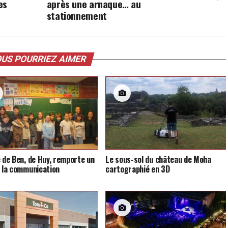
es
après une arnaque… au
stationnement
US POURRIEZ AIMER
e de Ben, de Huy, remporte un
Le sous-sol du château de Moha
e la communication
cartographié en 3D