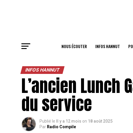
NOUS ÉCOUTER
INFOS HANNUT
PO
INFOS HANNUT
L’ancien Lunch 
du service
Publié le
Il y a 12 mois
on
18 août 2025
Par
Radio Compile