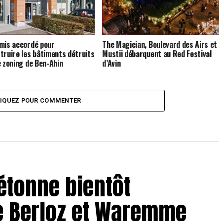
mis accordé pour
The Magician, Boulevard des Airs et
truire les bâtiments détruits
Mustii débarquent au Red Festival
e zoning de Ben-Ahin
d’Avin
LIQUEZ POUR COMMENTER
iétonne bientôt
re Berloz et Waremme