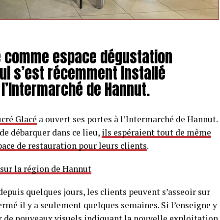
isé comme espace dégustation
qui s’est récemment installé
 l’Intermarché de Hannut.
ucré Glacé
a ouvert ses portes à l’Intermarché de Hannut.
 de débarquer dans ce lieu,
ils espéraient tout de même
ace de restauration pour leurs clients
.
 sur la région de Hannut
epuis quelques jours, les clients peuvent s’asseoir sur
fermé il y a seulement quelques semaines. Si l’enseigne y
ir de nouveaux visuels indiquant la nouvelle exploitation