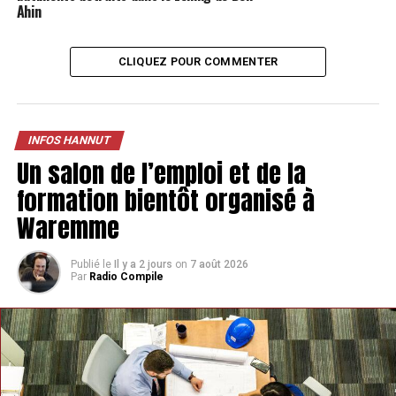
Ahin
CLIQUEZ POUR COMMENTER
INFOS HANNUT
Un salon de l’emploi et de la
C’est la
troisième année consécutive
que ce don est
formation bientôt organisé à
réalisé, Les
bourgmestres de la zone
et le
député
Waremme
provincial Luc Lejeune
étaient présents pour
l’événement.
Publié le
Il y a 2 jours
on
7 août 2026
Par
Radio Compile
TAGS
FEATURED
INFOS HANNUT
SUIVANT
Juliette, 11 ans, crée une course de vélos pour le Télévie
à Marchin