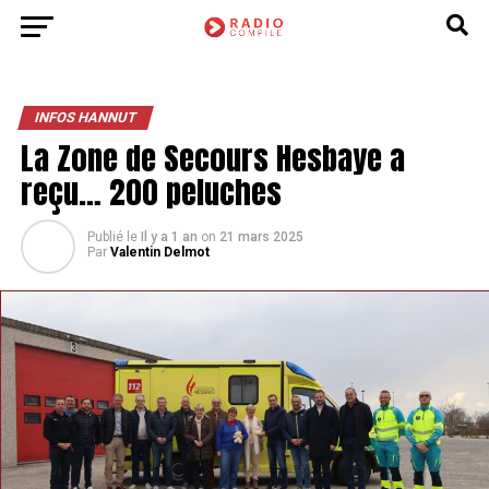
INFOS HANNUT
La Zone de Secours Hesbaye a
reçu… 200 peluches
Publié le
Il y a 1 an
on
21 mars 2025
Par
Valentin Delmot