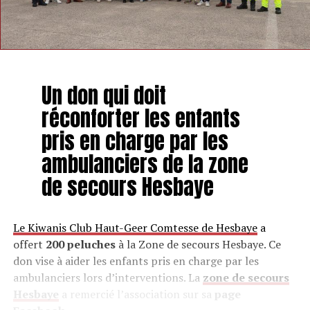
Un don qui doit
réconforter les enfants
pris en charge par les
ambulanciers de la zone
de secours Hesbaye
Le Kiwanis Club Haut-Geer Comtesse de Hesbaye
a
offert
200 peluches
à la Zone de secours Hesbaye. Ce
don vise à aider les enfants pris en charge par les
ambulanciers lors d’interventions. La
zone de secours
Hesbaye
a remercié l’association sur sa
page