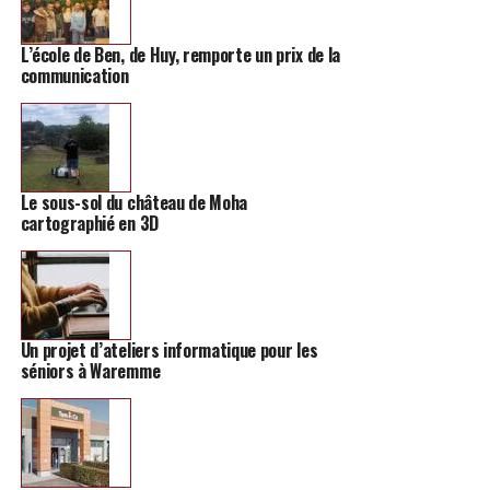
découvrir au travers d’une belle balade d’une quinzaine
de kilomètres, qui débutera samedi à 14h de la Grand
Place, où sera aussi installé un stand d’information sur
L’école de Ben, de Huy, remporte un prix de la
communication
la mobilité.
Pour des raisons pratiques, il vous est demandé de vous
inscrire auprès de Sophie Grenier au 019/51.93.52 ou
par mail à l’adresse mobilite@hannut.be.
Le sous-sol du château de Moha
cartographié en 3D
Un projet d’ateliers informatique pour les
séniors à Waremme