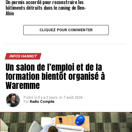
Un permis accordé pour reconstruire les
bâtiments détruits dans le zoning de Ben-
Ahin
CLIQUEZ POUR COMMENTER
INFOS HANNUT
Un salon de l’emploi et de la
formation bientôt organisé à
Waremme
Publié le
Il y a 2 jours
on
7 août 2026
Par
Radio Compile
TAGS
FEATURED
INFOS HANNUT
SUIVANT
Une formidable histoire: la Hannutoise Florence De Cock