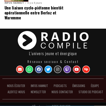
INFOS HANNUT
Il y a 4 jours
Une liaison cyclo-piétonne bientôt
opérationnelle entre Berloz et
Waremme
L’univers jeune et énergique
Réseaux sociaux & Contact
NOUS ÉCOUTER
INFOS HANNUT
PODCASTS
ÉMISSIONS
ÉQUIPE
ALERTEZ-NOUS
NEWSLETTER
NOUS CONTACTER
STUDIO DE PODCAST