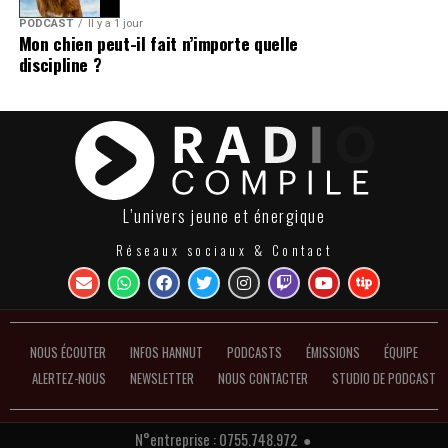
PODCAST
Il y a 1 jour
Mon chien peut-il fait n’importe quelle
discipline ?
L’univers jeune et énergique
Réseaux sociaux & Contact
NOUS ÉCOUTER
INFOS HANNUT
PODCASTS
ÉMISSIONS
ÉQUIPE
ALERTEZ-NOUS
NEWSLETTER
NOUS CONTACTER
STUDIO DE PODCAST
N°entreprise : 0755.748.972 ●