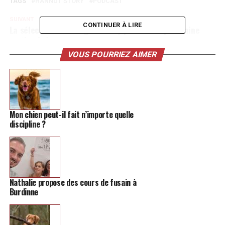
TAGS
HANNUT STORY
PODCAST
SUIVANT
CONTINUER À LIRE
La sélection de l’Imagix de Huy pour votre prochaine
sortie cinéma
VOUS POURRIEZ AIMER
NE MANQUEZ PAS
Dylan crée une boîte de nuit gonflable à Fexhe
Mon chien peut-il fait n’importe quelle
discipline ?
Nathalie propose des cours de fusain à
Burdinne