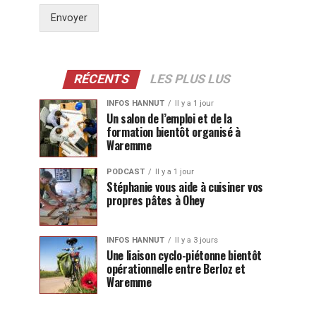
Envoyer
RÉCENTS
LES PLUS LUS
INFOS HANNUT
Il y a 1 jour
Un salon de l’emploi et de la
formation bientôt organisé à
Waremme
PODCAST
Il y a 1 jour
Stéphanie vous aide à cuisiner vos
propres pâtes à Ohey
INFOS HANNUT
Il y a 3 jours
Une liaison cyclo-piétonne bientôt
opérationnelle entre Berloz et
Waremme