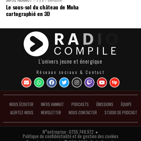
INFOS HANNUT
Il y a 1 semaine
Le sous-sol du château de Moha
cartographié en 3D
L’univers jeune et énergique
Réseaux sociaux & Contact
NOUS ÉCOUTER
INFOS HANNUT
PODCASTS
ÉMISSIONS
ÉQUIPE
ALERTEZ-NOUS
NEWSLETTER
NOUS CONTACTER
STUDIO DE PODCAST
N°entreprise : 0755.748.972 ●
Politique de confidentialité et de gestion des cookies