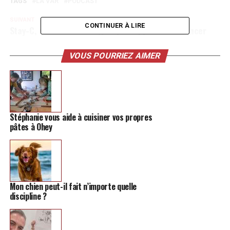
TAGS
LA VAR
PODCAST
SUIVANT
CONTINUER À LIRE
Stay-C, une artiste bilingue qui s’apprête à se lancer
NE MANQUEZ PAS
Buts annulés, penalty, match de fou… mais pas de but
VOUS POURRIEZ AIMER
entre Beaufays et Hannut
Stéphanie vous aide à cuisiner vos propres
pâtes à Ohey
Mon chien peut-il fait n’importe quelle
discipline ?