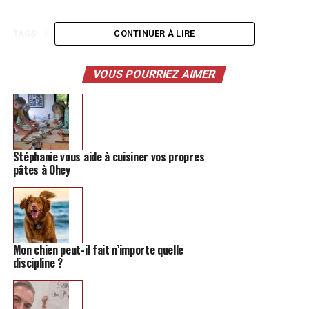
TAGS
L'APÉRO
PODCAST
CONTINUER À LIRE
THÈME OU T'AIMES PAS
SUIVANT
Sexto casse les mythes sur la première fois
VOUS POURRIEZ AIMER
NE MANQUEZ PAS
Dans les coulisses du magasin Au Pays des Rêves de
Hannut
Stéphanie vous aide à cuisiner vos propres
pâtes à Ohey
Mon chien peut-il fait n’importe quelle
discipline ?