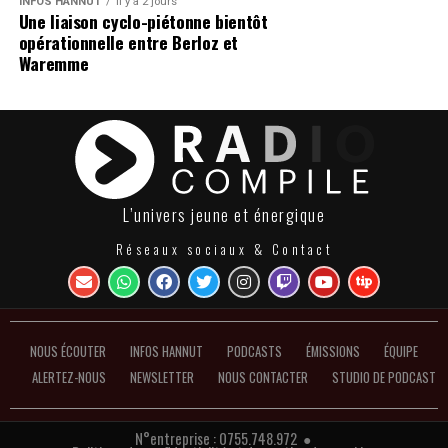
INFOS HANNUT
Il y a 2 jours
Une liaison cyclo-piétonne bientôt
opérationnelle entre Berloz et
Waremme
L’univers jeune et énergique
Réseaux sociaux & Contact
NOUS ÉCOUTER
INFOS HANNUT
PODCASTS
ÉMISSIONS
ÉQUIPE
ALERTEZ-NOUS
NEWSLETTER
NOUS CONTACTER
STUDIO DE PODCAST
N°entreprise : 0755.748.972 ●