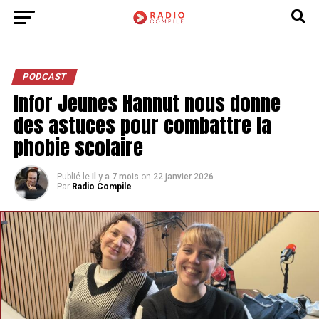
PODCAST
Infor Jeunes Hannut nous donne
des astuces pour combattre la
phobie scolaire
Publié le
Il y a 7 mois
on
22 janvier 2026
Par
Radio Compile