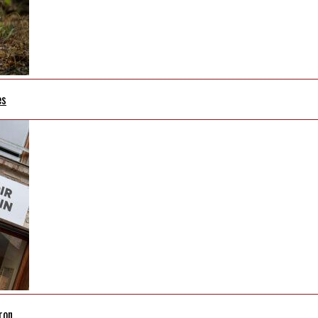
es
ron