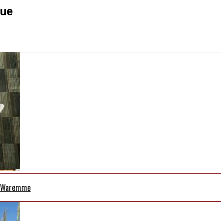
que
 à Waremme