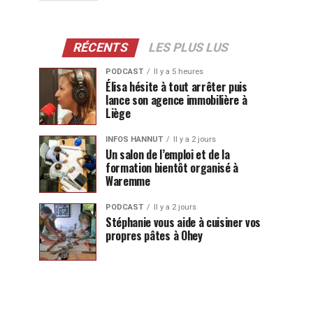
RÉCENTS
LES PLUS LUS
PODCAST
Il y a 5 heures
Élisa hésite à tout arrêter puis
lance son agence immobilière à
Liège
INFOS HANNUT
Il y a 2 jours
Un salon de l’emploi et de la
formation bientôt organisé à
Waremme
PODCAST
Il y a 2 jours
Stéphanie vous aide à cuisiner vos
propres pâtes à Ohey