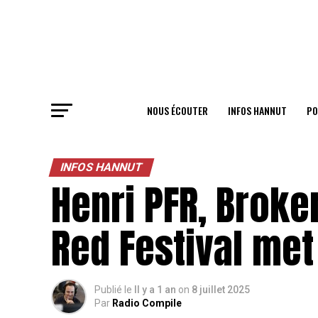
NOUS ÉCOUTER
INFOS HANNUT
PO
INFOS HANNUT
Henri PFR, Broke
Red Festival met
Publié le
Il y a 1 an
on
8 juillet 2025
Par
Radio Compile